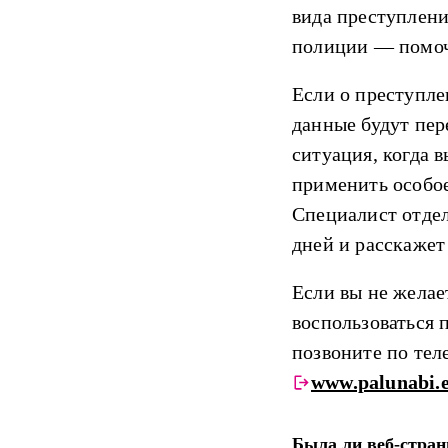
вида преступлени
полиции — помоч
Если о преступле
данные будут пе
ситуация, когда 
применить особое
Специалист отдел
дней и расскаже
Если вы не желае
воспользоваться
позвоните по те
www.palunabi.
Была ли веб-стран