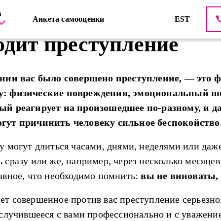
Pi
в
о в системе правосудия
Происходит преступление
oon
Анкета самооценки
EST
одит преступление
ении вас было совершено преступление, — это 
у: физические повреждения, эмоциональный ш
ый реагирует на произошедшее по-разному, и д
гут причинить человеку сильное беспокойство
у могут длиться часами, днями, неделями или даж
 сразу или же, например, через несколько месяцев
авное, что необходимо помнить:
вы не виноваты,
т совершенное против вас преступление серьезно.
 случившееся с вами профессионально и с уважени