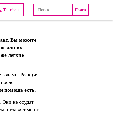
lt
Телефон
факт. Вы можете
ок или их
аже легкие
.
е годами. Реакция
 после
 и помощь есть
.
 Они не осудят
ем, независимо от