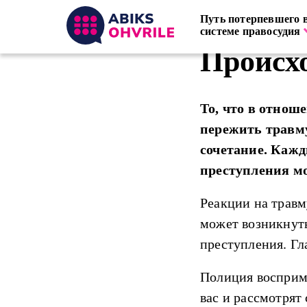
Skip
to
Путь потерпевшего 
Home
Путь потерпевшег
Põhinavigatsi
Breadcrumb
main
системе правосудия
content
Происх
То, что в отнош
пережить травм
сочетание. Кажд
преступления мо
Реакции на травм
может возникнуть
преступления. Гл
Полиция восприме
вас и рассмотрят